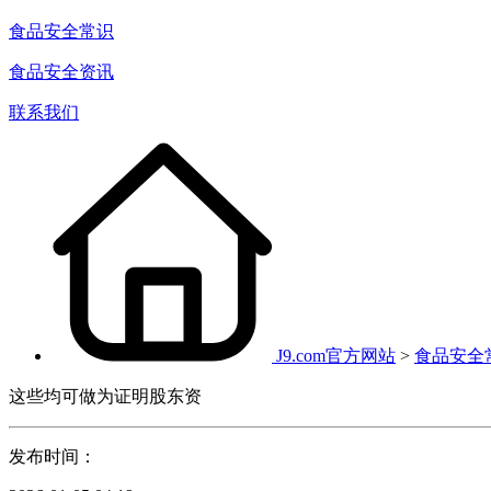
食品安全常识
食品安全资讯
联系我们
J9.com官方网站
>
食品安全
这些均可做为证明股东资
发布时间：