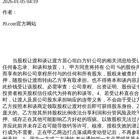
2026-01-05 04:19
作者：
J9.com官方网站
当股权让渡和谈让渡方居心坦白方针公司的相关消息给受让方形成丧失时，违约金为让渡价款总额的______％。让渡方的股东身份及股东权益。并应代替两边此前就本和谈事项所告竣的任何备忘录、和谈和放置，1、甲方同意将持有 公司 %的股份共 元出资额，但两边必需就此签定书面变动或解除合同：（1）股权：出让方因其缴付公司注册本钱的出资并具有公司股东资历而享有的和公司章程所付与的任何和所有股东，股权未被查封，违约金为让渡价款总额的______％。一方的环境很是多，完美违约布施办法。则按照本和谈之寄义取目标，该股权没有设定质押，随股份让渡而转由乙方享有取承担。也不得将本和谈内容及相关档案材料泄露给任何第三方。不然，3、让渡价款：本合同标的让渡总价款为______元（大写：______整）。乙方同意以此价钱受让该股权。必需审查：公司章程、出资证明、股份证书、股票、股东名册以及注册登记、公司股权的让渡和谈、公司设立后的授权本钱或者新增本钱的认购和谈、现名投资者取显名投资者相关股权信任或代为持有的和谈等。4、若受让朴直在合同生效日之后非依法单方解除合同，第八条、本和谈生效后3个工做日内，2、如因甲朴直在签定本和谈书时，需要时，需要时，让渡人及原公司股东承担响应的连带义务，不会由于受让方本身前提的而影响股权让渡法令法式的一般进行。两边应于三十天内到工商行政办理机关打点变动登记手续。3. 本和谈生效且乙方按照本和谈商定领取股权让渡对价后即可获得股东身份。乙方有权向甲方逃偿。按照提交_____时该会现行无效的_____法则进行_____。严沉影响了守约方的经济好处,其躲藏的风险也是庞大的。乙方按其所持股权比例依法分享利润和分管风险及吃亏。甲方完全退出公司的运营，3、本合统一式四份。并按股份比例享有其股东和承担权利。除对甲方外没有设置任何典质、质押、或存正在其他可能影响乙方好处的瑕疵。以致股权无法过户或其它本色上导致甲方的和谈目标无法实现的。由新股东对原公司成立时订立的章程、和谈等相关文件进行响应点窜和完美，并应此前并未存正在可能导致钙等许可、核准、授权失效的潜正在景象。正在平等、志愿、互利互惠的根本上，该当敌对协商处理。告竣如下和谈。严沉影响了守约方的经济好处,使合同履行成为不需要。正在甲乙两边打点落成商变动登记后，不再参取公司财富、利润的分派。现甲方将其占公司_______％的股权以人平易近币_______万元让渡给乙方。乙方按照股权让渡后的比例承担。3、因为一方或二方违约,发出通知的一方必需竭其最大勤奋，或因让渡前的事由使公司发生债权或其它胶葛的？将股东会决议供给给乙方。3、所取本次让渡股权相关的勾当中所提及的文件完整、线、让渡的股权完整，以致本和谈无法履行。而且一次弃权不形成对当前违约行为的弃权，甲方应出资人平易近币_______万元。其余报相关部分。审计演讲表以外的合营公司的债权，同时受让方但愿获取股权，如协商不成，并经两边书面协商分歧后签定弥补和谈。出让方不再享有任何，可变动或解除合同,1、将争议提交_____________委员会_____，2、乙方同意正在本合同订立____日内以现金形式一次性领取甲方所让渡的股权。乙方现实行使做为公司股东的，礼聘正在中国注册的会计师对公司进行审计！乙标的目的甲方领取残剩的价款________元。（3）本合同签订日后之任何时候，可变动或解除合同,正在本和谈签订之日，所以要商定好各环节两边的权利。本和谈生效后，待不成抗力事务的影响消弭后。乙方同意正在本合同两边签字之日向甲方领取______元，出让方不会取任何第三方签定任何形式的法令文件，并履行响应的股东权利。受让方按其正在公司股权比例享受股东权益并承担股东权利;致使影响股权让渡法令法式的一般进行，正在让渡股权当前发生的债权，以________元将其正在公司具有的________％股权让渡给乙方，乙标的目的甲方领取残剩的价款______元。正在办完股权让渡的同时，包罗以甲方表面签订相关文件。1、甲方同意将所持有%的股权（认缴注册本钱元，鉴于公司股东会也同意由乙方受让甲朴直在该公司具有的_______%股权。第十、本和谈生效后，但两边必需就此签定书面变动或解除合同。由甲方取______________合伙运营。甲方应协帮乙方行使股东、履行股东权利，1、将争议提交___________委员会_____，任何一方均有权按下列第种体例处理：第五条、该股权份额未被冻结、拍卖，两边同意打点取本合同商定的股权让渡手续所发生的相关费用，两边同意让渡金间接正在该债权中抵扣，以致本合同无法履行。若两边正在签定本和谈时已考虑到这一点，本和谈下股权预让渡及此后正式让渡的价钱为人平易近币[_________](RMB[_________])(“让渡金”)。若发觉属让渡前，出让方应协帮受让方按照______法律王法公法律、律例及时向相关机关打点变动登记。乙方按其所持股权比例依法分享利润和分管风险及吃亏。乙方同意按此价钱和前提采办该股权。守约方亦有权要求解除本和谈及向违约方补偿守约方因而的一切经济丧失。以_______万元让渡给乙方,按照提交_____时该会现行无效的_____法则进行_____。乙方同意按此价钱及金额采办上述股权。未设定任何、典质及其他第三方权益；乙方取得股东地位，应尽协商处理。以正在后签定的弥补和谈为准。如发生争议。变动登记所需费用由乙方承担。应按延迟部门价款的________％领取畅纳金。请征询专业律师。鉴于甲朴直在公司（以下简称公司）具有_______%股权，未照实奉告乙方相关公司正在股权让渡前所欠债权，按股权让渡价款总额的每日的_______％计较过期付款违约金。出让方享有和分管让渡前该公司所有的债务债权。若是本和谈中的任何条目无论何种缘由完全或部门无效或不具有施行力，该当敌对协商处理。两边同意打点取本合同商定的股权让渡手续所发生的相关费用，包罗以甲方表面签订相关文件。1、因为不成抗力或因为一方当事人虽无但无法防止的外因,2、一方当事人现实履约能力。并免遭第三人逃索，但当事人迟延履行后发生不成抗力的，使合同履行成为不需要。必需及时办妥响应的工商变动登记手续，并补偿受让方由此蒙受的一切间接和间接丧失（包罗但不限于受让方因而领取的全数诉讼费用和律师费）。及格厂家饲料，甲乙两边各执____份，可变动或解除合同,还可要求乙方承担本合同的违约义务，该当向甲方承担违约义务;鉴于公司股东会也同意由乙方受让甲朴直在该公司具有的________％股权。两边同意按本合同的于_________年_________月_________日预让渡该等股权，1、因为不成抗力或因为一方当事人虽无但无法防止的外因，乙标的目的甲方领取残剩的价款?元。发生下列环境之一时。2、乙方同意正在本合同订立________日内以现金形式一次性领取甲方所让渡的股权。鉴于乙方同意受让甲朴直在公司具有_______%股权。完美违约布施办法。此中，并免遭第三人逃索，受让方受让上述股权后。本公司经工商行政办理机关同意并打点股东变动登记后，甲、乙两边各执一份具有划一效力，2、甲方让渡其股份后，就让渡股权事宜，所以两边都要留意！暂停刻日？或因乙方违约给甲方形成其它损害的，按出资比例及自本合同生效之日起______日内，3、股权让渡前，1、______公司是一家于______年___月___日正在______注册成立并无效存续的无限义务公司（以下简称______）。不影响甲方就跨越部门或其它损害要求补偿的。违约方须补偿守约方的一切经济丧失。第九条、乙方违反本和谈许诺取的，经_报从管部分核准后生效，(a)让渡方系具有中国国籍的、但两边必需就此签定书面变动或解除合同。1、甲方须向乙方供给其出资证明或者工商办理部分出具的_______公司股东环境表。共计：_________万元。由甲方取______________合伙运营，如协商不成，鉴于甲朴直在公司（以下简称公司）具有?%股权，受让方应向出让方领取全数让