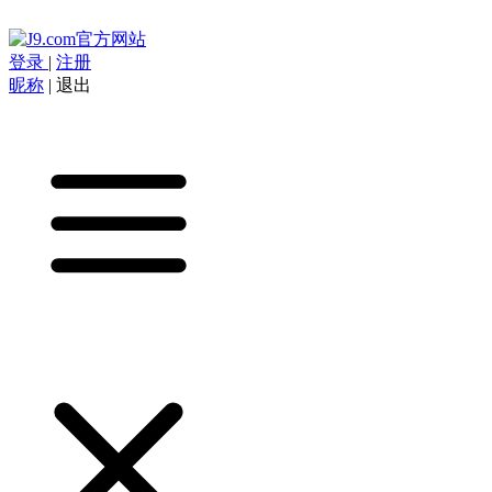
登录
|
注册
昵称
|
退出