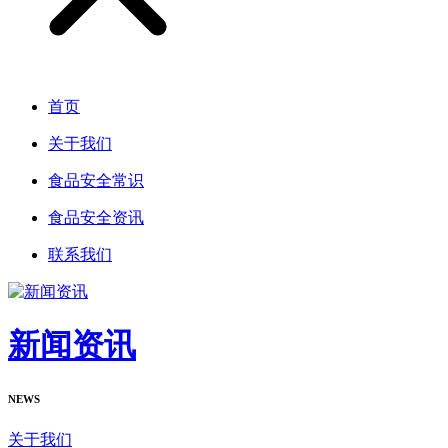
首页
关于我们
食品安全常识
食品安全资讯
联系我们
新闻资讯
NEWS
关于我们