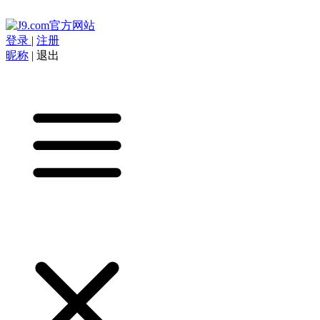
登录
|
注册
昵称
|
退出