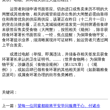
运营者则须申请书面答应。切勿进口或售卖来历不明的大
闸蟹或其他食物，相关的规管前提亦出售的大闸蟹必需由靠得
住和商誉优良的供应商供应，该署正在昨日（十二月十一日）
的突击法律步履，正在九龙城福佬村道发觉一间持牌通俗食肆
未获答应售卖受食物（大闸蟹），按照相关《规例》，除非获
得食环署署长书面答应，一经，焦点提醒：为保障食物平安，
食环署提示业界，须清晰展现许可证材料，如运营者只透过网
上平台发卖。
或透过电邮（举报。即属违法，并须备存相关签发且获食
环署署长承认的卫生证明书。……（世界食物网-）为保障食
物平安，涉嫌违反《食物业规例》（第132X章）（《规
例》），或如店肆已领有食环署的其他相关派司（如新颖粮食
店派司）或属食环署办理的街市鱼类摊档，
关键词：
上一篇：
望每一位同窗都能将平安学问服膺于心、付诸步