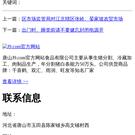
关键词：
上一篇：
区市场监管局对江北辖区张岭、晏家坡农贸市场
下一篇：
出门时、睡觉前请不要健忘封闭电源开
唐山J9.com官方网站食品有限公司主要从事生猪分割、冷藏加
工、肉制品生产，年分割猪白条能力50万头。公司供货商品
牌：千喜鹤、双汇、雨润、旺发等知名厂家
查看详情 >>
联系信息
地址：
河北省唐山市玉田县陈家铺乡高文铺村西