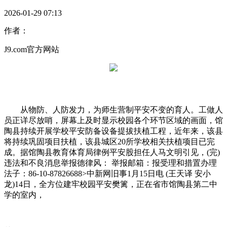
2026-01-29 07:13
作者：
J9.com官方网站
从物防、人防发力，为师生营制平安不变的育人。工做人
员正详尽放哨，屏幕上及时显示校园各个环节区域的画面，馆
陶县持续开展学校平安防备设备提拔扶植工程，近年来，该县
将持续巩固项目扶植，该县城区20所学校相关扶植项目已完
成。据馆陶县教育体育局律例平安股担任人马文明引见，(完)
违法和不良消息举报德律风： 举报邮箱：报受理和措置办理
法子：86-10-87826688>中新网旧事1月15日电 (王天译 安小
龙)14日，全方位建牢校园平安樊篱，正在省市馆陶县第二中
学的室内，