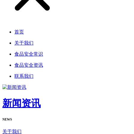
首页
关于我们
食品安全常识
食品安全资讯
联系我们
新闻资讯
NEWS
关于我们