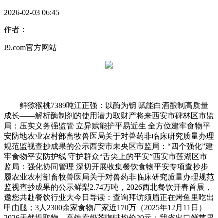
2026-02-03 06:45
作者：
J9.com官方网站
鲜猕猴桃7389吨江正强：以酶为钥 赋能白酒酿制高质量
成长——解析酶制剂的使用潜力取财产将来西安市碑林区市监
局：压实义务强监管 立异赋能护平易近生 全方位建牢食物平
安防地农业农村部畜牧兽医局关于对兽药非临床研究质量办理
规范监视查抄成果的公示西安市未央区市监局：“四个强化”建
牢食物平安防护线 守护群众“舌尖上的平安”西安市莲湖区市
监局：强化协同管理 深切开展收集餐饮食物平安专项查抄步
履农业农村部畜牧兽医局关于对兽药非临床研究质量办理规范
监视查抄成果的公示鲜梨2.74万吨，2026西北餐饮开春首展，
邀您共赴餐饮行业大今日导读：查询拜访须眉正在烤鱼里吃出
甲由腿；3人2300余家食物厂家近170万（2025年12月11日）
2026天然提取物、高铁卖奶茶咖啡均价20元；我省出口鲜苹果