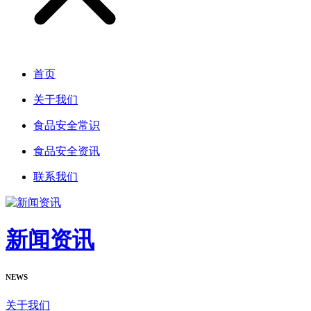
首页
关于我们
食品安全常识
食品安全资讯
联系我们
新闻资讯
NEWS
关于我们