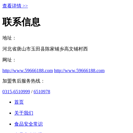
查看详情 >>
联系信息
地址：
河北省唐山市玉田县陈家铺乡高文铺村西
网址：
http://www.59666188.com
http://www.59666188.com
加盟售后服务热线：
0315-6510999
/
6510978
首页
关于我们
食品安全常识