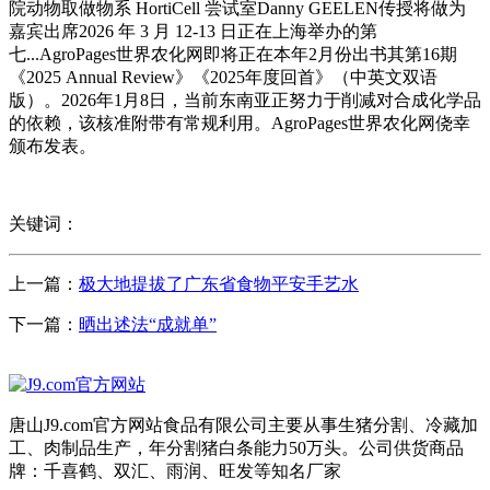
院动物取做物系 HortiCell 尝试室Danny GEELEN传授将做为
嘉宾出席2026 年 3 月 12-13 日正在上海举办的第
七...AgroPages世界农化网即将正在本年2月份出书其第16期
《2025 Annual Review》《2025年度回首》（中英文双语
版）。2026年1月8日，当前东南亚正努力于削减对合成化学品
的依赖，该核准附带有常规利用。AgroPages世界农化网侥幸
颁布发表。
关键词：
上一篇：
极大地提拔了广东省食物平安手艺水
下一篇：
晒出述法“成就单”
唐山J9.com官方网站食品有限公司主要从事生猪分割、冷藏加
工、肉制品生产，年分割猪白条能力50万头。公司供货商品
牌：千喜鹤、双汇、雨润、旺发等知名厂家