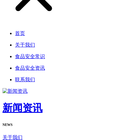
首页
关于我们
食品安全常识
食品安全资讯
联系我们
新闻资讯
NEWS
关于我们