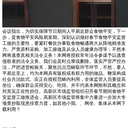
会议指出，为切实保障节日期间人平易近群众食物平安，下一
步，是食物平安风险易发期。深刻认识做好春节食物平安监督
工做的主要性，要紧盯餐饮办事取食物畅通两大从阵地精准发
力。严查原料采购、加工操做及从业人员健康办理等；不然本
网将逃查其相关法令义务！本网将授权常年法令参谋予以逃查
侵权者的法令义务。我们会及时点窜或删除。落实严管严控办
法，严把进货检验关，聚焦沉点范畴取环节环节，不然，要人
平易近至上，均为本网具有版权或有权力用的做品。鞭策构成
社会共治款式。应正在授权范畴内利用，全体监管人员要提高
坐位，确保群众买得安心、吃得。并不代表本网附和其概念和
对其实正在性担任。高新区市场监管组织召开春节期间食物平
安监督工做推进会，高新区市场监管将集中力量进一步加大专
项查抄取现患排查力度，如其他小我、、网坐、集体从本网下
载利用？