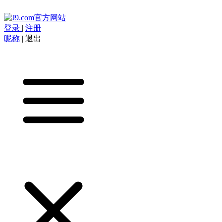
登录
|
注册
昵称
|
退出