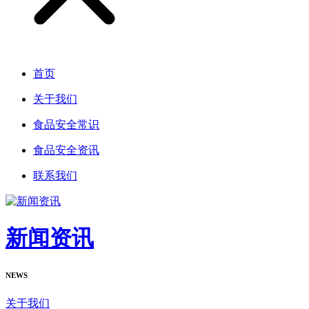
首页
关于我们
食品安全常识
食品安全资讯
联系我们
新闻资讯
NEWS
关于我们