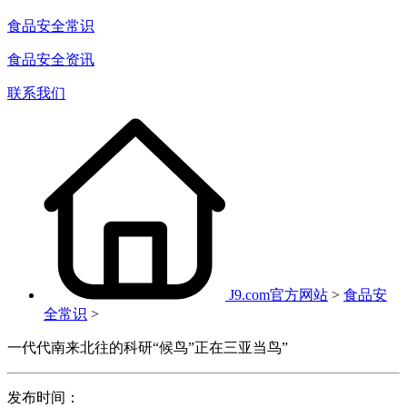
食品安全常识
食品安全资讯
联系我们
J9.com官方网站
>
食品安
全常识
>
一代代南来北往的科研“候鸟”正在三亚当鸟”
发布时间：