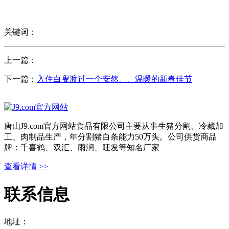
关键词：
上一篇：
下一篇：
入住白叟渡过一个安然、、温暖的新春佳节
唐山J9.com官方网站食品有限公司主要从事生猪分割、冷藏加
工、肉制品生产，年分割猪白条能力50万头。公司供货商品
牌：千喜鹤、双汇、雨润、旺发等知名厂家
查看详情 >>
联系信息
地址：