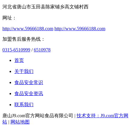
河北省唐山市玉田县陈家铺乡高文铺村西
网址：
http://www.59666188.com
http://www.59666188.com
加盟售后服务热线：
0315-6510999
/
6510978
首页
关于我们
食品安全常识
食品安全资讯
联系我们
唐山J9.com官方网站食品有限公司 |
技术支持：J9.com官方网
站
|
网站地图