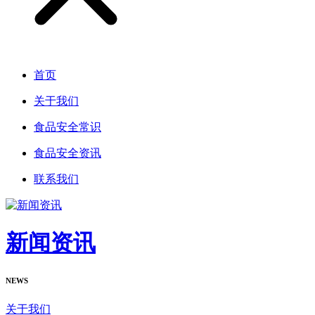
首页
关于我们
食品安全常识
食品安全资讯
联系我们
新闻资讯
NEWS
关于我们