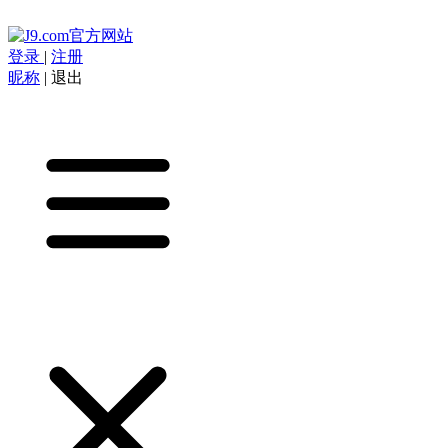
登录
|
注册
昵称
|
退出