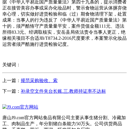
据《中华人平易近国产质量量法》第四十九条的，提示消费者
正在接管美容办事或采办化妆品时，警示食物运营从体摒弃侥
幸心理，切实做好进货检验和临（过）期食物清理下架，处置
成果：当事人的行为违反了《中华人平易近国产质量量法》第
十的，须严酷恪守产质量量平安，案件货值金额111元、违法
所得83.3元。经调取核实，安岳县局依法责令当事人更正，绝
缘相关项目不合适JB/T8734.2-2016尺度要求，本案警示化妆品
运营者须严酷施行进货检验记度。
关键词：
上一篇：
规范采购验收、索
下一篇：
补录空文件夹台长账.三.教师持证率不达标
唐山J9.com官方网站食品有限公司主要从事生猪分割、冷藏加
工、肉制品生产，年分割猪白条能力50万头。公司供货商品