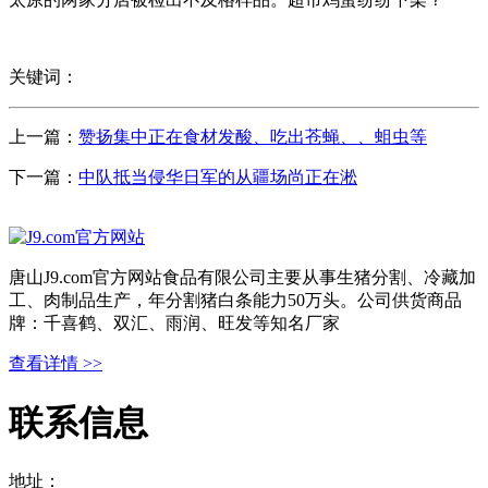
关键词：
上一篇：
赞扬集中正在食材发酸、吃出苍蝇、、蛆虫等
下一篇：
中队抵当侵华日军的从疆场尚正在淞
唐山J9.com官方网站食品有限公司主要从事生猪分割、冷藏加
工、肉制品生产，年分割猪白条能力50万头。公司供货商品
牌：千喜鹤、双汇、雨润、旺发等知名厂家
查看详情 >>
联系信息
地址：