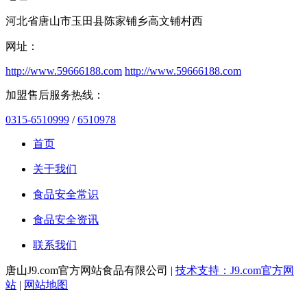
河北省唐山市玉田县陈家铺乡高文铺村西
网址：
http://www.59666188.com
http://www.59666188.com
加盟售后服务热线：
0315-6510999
/
6510978
首页
关于我们
食品安全常识
食品安全资讯
联系我们
唐山J9.com官方网站食品有限公司 |
技术支持：J9.com官方网
站
|
网站地图