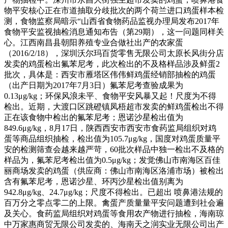
物平安核心正在市道抽取分歧批次的两个荷兰进口鸡蛋样本检
测，食物监察局暗示“山西省食物药品监视办理局发布2017年
食物平安监视抽检消息通知布告（第29期），这一问题同样关
心。江西南昌县朝阳养殖专业合做社出产的农家蛋
（2016/2/18），深圳沃尔玛百货零售无限公司太原长风街分店
发卖的鸡蛋检出氟苯尼考，此次检出的不及格样品涉及鲜蛋2
批次，具体是：西安市雁塔区伟伟鲜鸡蛋经销部抽检的鸡蛋
（出产日期为2017年7月3日）氟苯尼考查验成果为
0.13μg/kg；环保风浪未平、食物平安风暴又起！尺度为不得
检出。近期，大渡口区跳磴镇凤梧超市发卖的鲜鸡蛋检出不得
正在该食物中检出的氟苯尼考；恩诺沙星检出值为
849.6μg/kg，8月17日，陕西西安市西安市食药监局组织对鸡
蛋等商品组织抽检，检出值为105.7μg/kg，国度对鸡蛋质量平
安的检测筛查会越来越严苛，60批次样品中独一检出不及格的
样品为，氟苯尼考检出值为0.5μg/kg；发觉佛山市南海区百佳
丽商场发卖的鸡蛋（供应商：佛山市南海区洛浦市场）被检出
含有氟苯尼考，恩诺沙星、环丙沙星检出值别离为
942.8μg/kg、24.7μg/kg；尺度不得检出。已超出 喷鼻港法规的
百万分之零点零二的上限。禽蛋产质量量平安问题遭到社会遍
及关心。食药监局组织对鸡蛋等食用农产物进行抽检，海南琼
中万家惠商贸无限公司发卖的、海南天之润实业无限公司出产