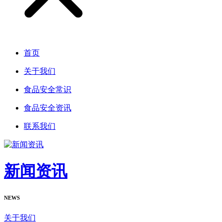
首页
关于我们
食品安全常识
食品安全资讯
联系我们
新闻资讯
NEWS
关于我们