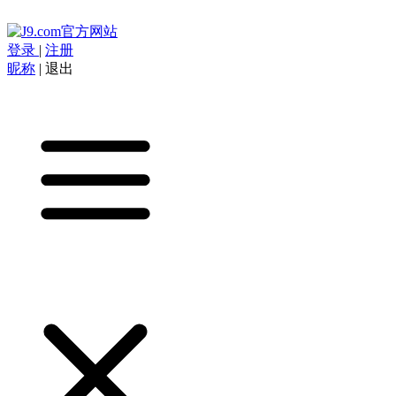
登录
|
注册
昵称
|
退出