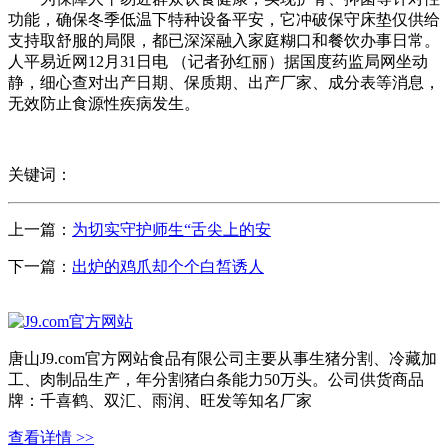
功能，确保冬季低温下特种设备平安，它冲破保守床垫仅供给
支持取舒服的局限，都已深深融入家庭糊口和餐饮办事日常。
人平易近网12月31日电 （记者孙红丽）据国度药监局网坐动
静，细心查对出产日期、保质期、出产厂家、成分表等消息，
无效防止食源性疾病发生。
关键词：
上一篇：
为切实守护师生“舌尖上的安
下一篇：
出炉的鸡爪却个个白皙诱人
唐山J9.com官方网站食品有限公司主要从事生猪分割、冷藏加
工、肉制品生产，年分割猪白条能力50万头。公司供货商品
牌：千喜鹤、双汇、雨润、旺发等知名厂家
查看详情 >>