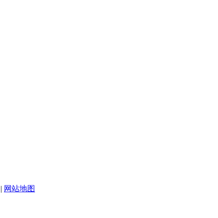
|
网站地图