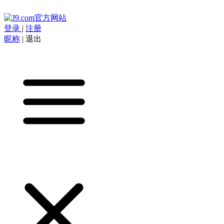
登录
|
注册
昵称
|
退出