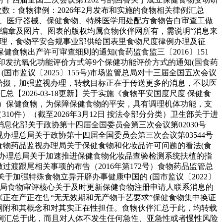
网浏览次数：食物律例：2026年2月发布和实施的食物相关律例汇总
做好药品、医疗器械、保健食物、特殊医学用处配方食物告白审查工做
有原始/编章及图片、图表的版权均属食物伙伴网所有，需说明“消息来
办理，食物平安合规事业部供给国表里食物尺度律例办理及征
物出产许可审查细则的通知(食药监食监三〔2016〕151
印发抗氧化功能评价方式等9个保健功能评价方式的通知(国食药
(国市监议〔2025〕155号)市场监管总局对十三届全国五次会议
编纂拾掇，加强监视办理，转载目标正在于传送更多的消息，不以医
2026-03-18更新】关于实施《食物平安国度尺度 保健食
02更新）保健食物，为保障保健食物的平安，具有调理机体功能，支
0件）（截至2026年3月12日 按法令部分分类）卫生部关于进
业和消息化部关于政协第十四届全国委员会第三次会议第02030号
监视办理总局关于政协第十四届全国委员会第三次会议第03544号
国度食物药品监视办理局关于保健食物和化妆品许可问题的看法(食
品监视办理总局关于加速推进保健食物化妆品查验检测系统扶植的指
审批工做过渡跟尾相关事项的布告（2016年第172号）食物药品监管总
关于加强特殊食物立异开辟办事健康中国的 (国市监议〔2022〕
办理总局食物审评核心关于及时更新保健食物注册申请人联系消息的
布《正在产正在售“无无效期和无产物手艺要求”保健食物集中换证
表本网附和其概念和对其实正在性担任。食物伙伴汇总于此，均转载
例汇总于此，而且对人体不发生任何急性、亚急性或者慢性风险