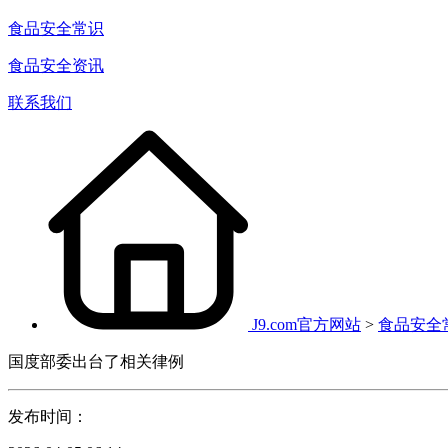
食品安全常识
食品安全资讯
联系我们
J9.com官方网站
>
食品安全
国度部委出台了相关律例
发布时间：