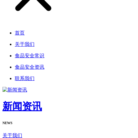
首页
关于我们
食品安全常识
食品安全资讯
联系我们
新闻资讯
NEWS
关于我们