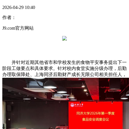
2026-04-29 10:40
作者：
J9.com官方网站
并针对近期其他省市和学校发生的食物平安事务提出下一
阶段工做要点和具体要求。针对校内食堂实施分级办理，后勤
办理取保障处、上海同济后勤财产成长无限公司相关担任人，