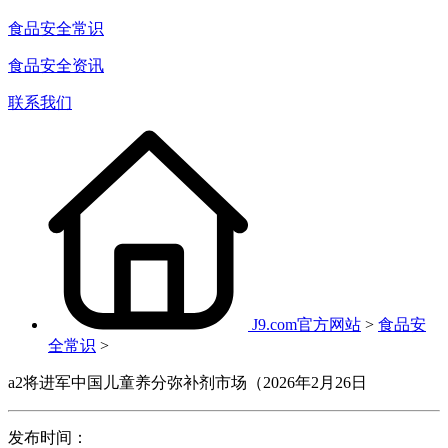
食品安全常识
食品安全资讯
联系我们
J9.com官方网站
>
食品安
全常识
>
a2将进军中国儿童养分弥补剂市场（2026年2月26日
发布时间：