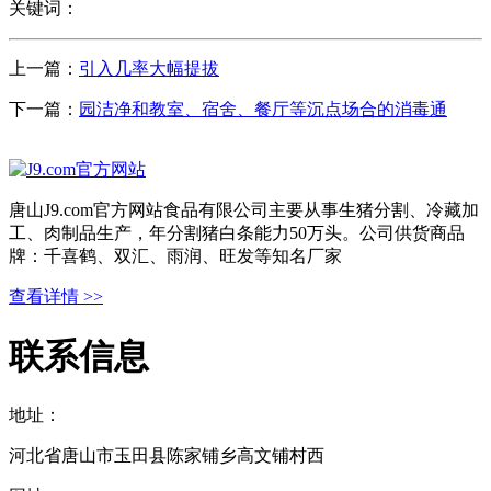
关键词：
上一篇：
引入几率大幅提拔
下一篇：
园洁净和教室、宿舍、餐厅等沉点场合的消毒通
唐山J9.com官方网站食品有限公司主要从事生猪分割、冷藏加
工、肉制品生产，年分割猪白条能力50万头。公司供货商品
牌：千喜鹤、双汇、雨润、旺发等知名厂家
查看详情 >>
联系信息
地址：
河北省唐山市玉田县陈家铺乡高文铺村西