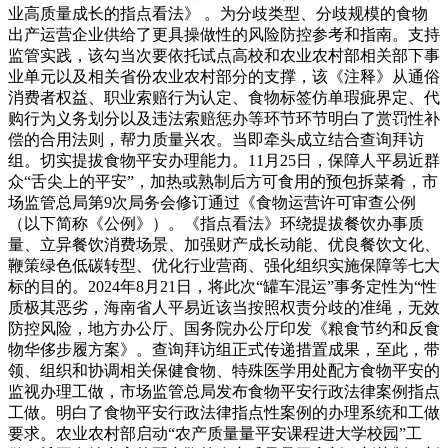
业高质量成长的指点看法》 。为分歧类型、分歧规模的食物
出产运营企业供给了更具操做性的风险防控参考和指南。支持
监管实践，该勾当次要依托试点高校和农业农村部相关部下事
业单元以及相关省份农业农村部分的支撑，该《注释》从通俗
消费者权益、职业索赔行为认定、食物标签仿单瑕疵界定、代
购行为义务划分以及违法索赔惩办等环节环节明白了赏罚性补
偿的合用法则，帮力质量兴农。当即牵头成立结合查询拜访
组。切实提拔食物平安办理能力。11月25日，保障人平易近群
众“舌尖上的平安”，加热或熟制后方可食用的预包拆菜肴，市
场监管总局第9次局务会修订通过《食物运营许可审查公例
（以下简称《公例》）。《指点看法》环绕提拔餐饮办事质
量、立异餐饮消费场景、加强财产成长动能、优良餐饮文化、
鞭策绿色低碳转型、优化行业营商、强化组织实施保障等七大
标的目的。2024年8月21日，将此次“罐车混运”事务定性为“性
质极其恶劣，海南省人平易近该当按照权责分歧的准绳，无效
防控风险，地方办公厅、国务院办公厅印发《粮食节约和反食
物华侈步履方案》。查询拜访组正式传递措置成果，至此，带
领、组织和协调相关保健食物、特殊医学用处配方食物平安的
监视办理工做，市场监管总局发布食物平安行政法律案例指点
工做。明白了食物平安行政法律指点性案例的办理系统和工做
要求。农业农村部启动“农产质量量平安课程进大学校园”工