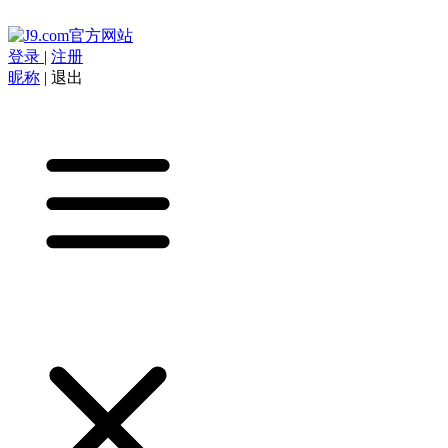
登录
|
注册
昵称
|
退出