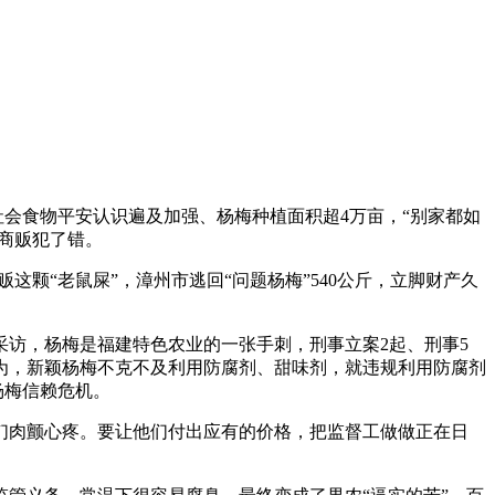
会食物平安认识遍及加强、杨梅种植面积超4万亩，“别家都如
商贩犯了错。
颗“老鼠屎”，漳州市逃回“问题杨梅”540公斤，立脚财产久
访，杨梅是福建特色农业的一张手刺，刑事立案2起、刑事5
为，新颖杨梅不克不及利用防腐剂、甜味剂，就违规利用防腐剂
杨梅信赖危机。
肉颤心疼。要让他们付出应有的价格，把监督工做做正在日