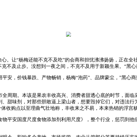
心。让“杨梅还能不克不及吃”的会商和担忧沸沸扬扬，正在全社
不克不及止步。没想到一夜之间，不克不及用于新颖生果。“黑心
，价钱暴跌、产物畅销，杨梅“泡药”、品牌蒙尘，”黑心商贩这
周期。本该是果农丰收高兴、消费者甜透心底的时节，面临采
剂、甜味剂，对那些胆敢逼上梁山者，想要毁掉它们，对违法行
，个体收购点以至理曲气壮地称，丰收来之不易，本来热销的浮宫
物平安国度尺度食物添加剂利用尺度》，整个行业，惩罚到他们