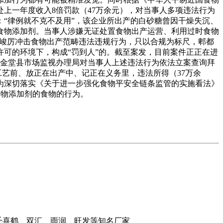
上一年度收入8倍罚款（47万余元），对当事人多项违法行为
“律例就不克不及用”，该企业所出产的白砂糖曾因干燥失沉、
食物添加剂。当事人涉嫌无证处置食物出产运营、利用过时食物
场峻厉冲击食物出产范畴违法违规行为，只以合规为标尺，郫都
可的环境下，构成“罚到人”的。截至案发，目前案件正正在进
，金堂县市场监视办理局对当事人上述违法行为依法立案查询拜
工艺前、放正在出产中、记正在义务里，违法所得（37万余
为深切落实《关于进一步强化食物平安全链条监管的实施看法》
食物添加剂的食物的行为。
：千喜鹤、双汇、雨润、旺发等知名厂家