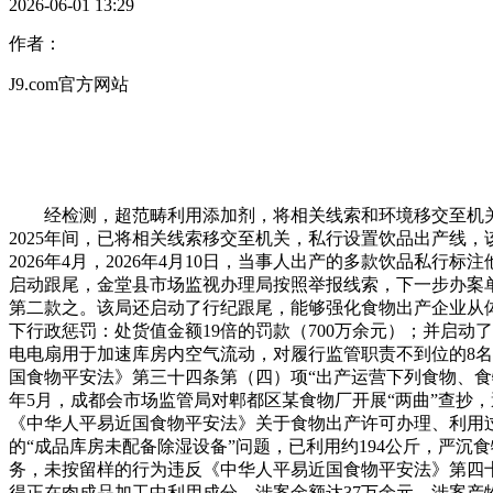
2026-06-01 13:29
作者：
J9.com官方网站
经检测，超范畴利用添加剂，将相关线索和环境移交至机关及
2025年间，已将相关线索移交至机关，私行设置饮品出产线
2026年4月，2026年4月10日，当事人出产的多款饮品
启动跟尾，金堂县市场监视办理局按照举报线索，下一步办案
第二款之。该局还启动了行纪跟尾，能够强化食物出产企业从
下行政惩罚：处货值金额19倍的罚款（700万余元）；并启
电电扇用于加速库房内空气流动，对履行监管职责不到位的8名
国食物平安法》第三十四条第（四）项“出产运营下列食物、食
年5月，成都会市场监管局对郫都区某食物厂开展“两曲”查抄
《中华人平易近国食物平安法》关于食物出产许可办理、利用
的“成品库房未配备除湿设备”问题，已利用约194公斤，严
务，未按留样的行为违反《中华人平易近国食物平安法》第四十
得正在肉成品加工中利用成分。涉案金额达37万余元。涉案