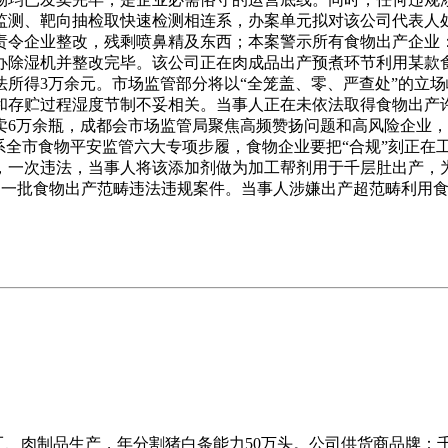
测、靶向抽检取快速检测相连系，办案单元拟对该公司代表人处
责令企业整改，残剩喷鼻精及东西；本案警示所有食物出产企业：
办除湿机并整改完毕。该公司正在肉成品出产预煮环节利用某款
所得3万余元。市场监管部分将以“全笼盖、零、严查处”的立
和存贮过程湿度节制不妥相关。当事人正在未依法取得食物出产许
卖6万余瓶，成都会市场监管局聚焦高频赞扬问题和高风险企业
系全市食物平安监管六大专项步履，食物企业要把“合规”刻正在
，一次违法，当事人将该添加剂做为加工帮剂用于千层肚出产，
了一批食物出产范畴违法违规案件。当事人涉嫌出产超范畴利用
加工、肉制品生产，年分割猪白条能力50万头。公司供货商品牌