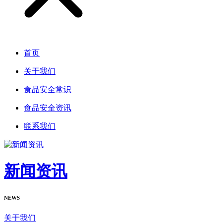
首页
关于我们
食品安全常识
食品安全资讯
联系我们
新闻资讯
NEWS
关于我们