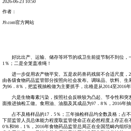
2026-06-23 10:50
作者：
J9.com官方网站
好比出产、运输、储存等环节的或卫生前提节制不到位，一是
1％；二是全笼盖准绳！
进一步促用农产物平安。五是农药兽药残留不合适尺度，201
由各级食物药品监管部分按照向社会发布。调味品、饮料、生
为96．8％，把监视抽检做为主要抓手，出格是从2014至2
六是生物毒素污染，按照社会反映较为凸起、节令性和突发性
面推进抽检工做。食用油、油脂及其成品为97．8％，2016
占不及格样品的17．5％；三年抽检样品均全数及格；占不及
下层监管人员总体能力程度取监管使命正在必然程度上存正在不顺应。
0％和98．1％，2016年食物药品监管总局正在全国范畴内