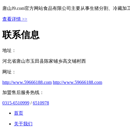
唐山J9.com官方网站食品有限公司主要从事生猪分割、冷藏
查看详情 >>
联系信息
地址：
河北省唐山市玉田县陈家铺乡高文铺村西
网址：
http://www.59666188.com
http://www.59666188.com
加盟售后服务热线：
0315-6510999
/
6510978
首页
关于我们