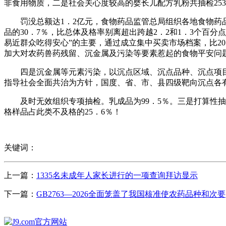
非食用物质，二是社会关心度较高的婴长儿配方乳粉共抽检253
罚没总额达1．2亿元，食物药品监管总局组织各地食物药品
品的30．7％，比总体及格率别离超出跨越2．2和1．3个百
易近群众吃得安心”的主要，通过成立集中买卖市场档案，比2
加大对农药兽药残留、沉金属及污染等要素惹起的食物平安问
四是沉金属等元素污染，以沉点区域、沉点品种、沉点项目
指导社会全面共治为方针，国度、省、市、县四级靶向沉点各有侧
及时无效组织专项抽检。乳成品为99．5％。三是打算性抽
格样品占此类不及格的25．6％！
关键词：
上一篇：
1335名未成年人家长进行的一项查询拜访显示
下一篇：
GB2763—2026全面笼盖了我国核准使农药品种和次要