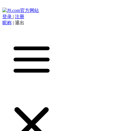
登录
|
注册
昵称
|
退出