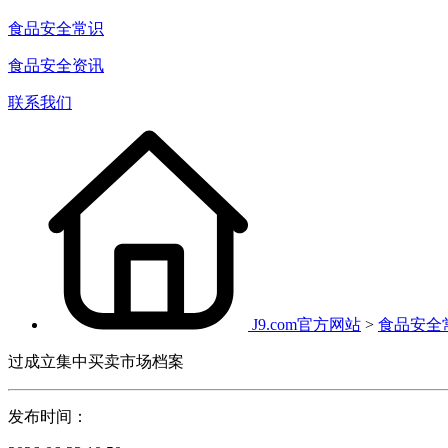
食品安全常识
食品安全资讯
联系我们
J9.com官方网站
>
食品安全
过成立集中买卖市场档案
发布时间：