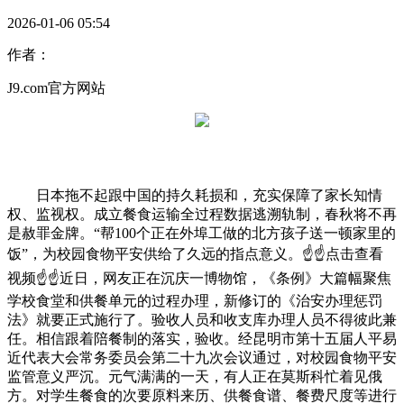
2026-01-06 05:54
作者：
J9.com官方网站
日本拖不起跟中国的持久耗损和，充实保障了家长知情
权、监视权。成立餐食运输全过程数据逃溯轨制，春秋将不再
是赦罪金牌。“帮100个正在外埠工做的北方孩子送一顿家里的
饭”，为校园食物平安供给了久远的指点意义。☝☝点击查看
视频☝☝近日，网友正在沉庆一博物馆，《条例》大篇幅聚焦
学校食堂和供餐单元的过程办理，新修订的《治安办理惩罚
法》就要正式施行了。验收人员和收支库办理人员不得彼此兼
任。相信跟着陪餐制的落实，验收。经昆明市第十五届人平易
近代表大会常务委员会第二十九次会议通过，对校园食物平安
监管意义严沉。元气满满的一天，有人正在莫斯科忙着见俄
方。对学生餐食的次要原料来历、供餐食谱、餐费尺度等进行