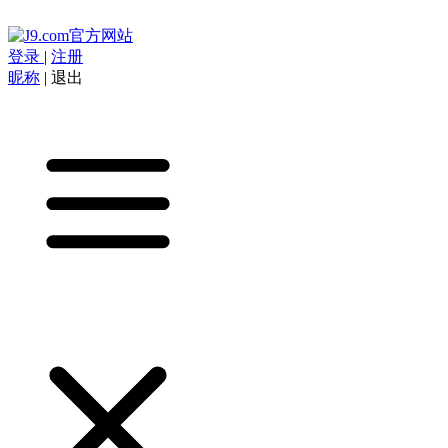
登录
|
注册
昵称
|
退出