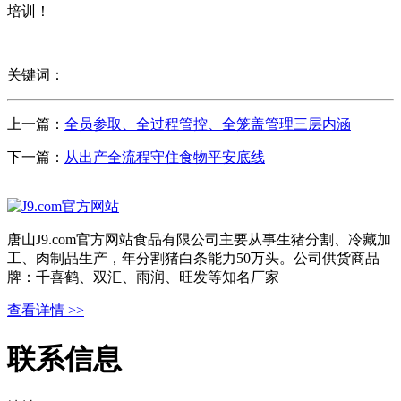
培训！
关键词：
上一篇：
全员参取、全过程管控、全笼盖管理三层内涵
下一篇：
从出产全流程守住食物平安底线
唐山J9.com官方网站食品有限公司主要从事生猪分割、冷藏加
工、肉制品生产，年分割猪白条能力50万头。公司供货商品
牌：千喜鹤、双汇、雨润、旺发等知名厂家
查看详情 >>
联系信息