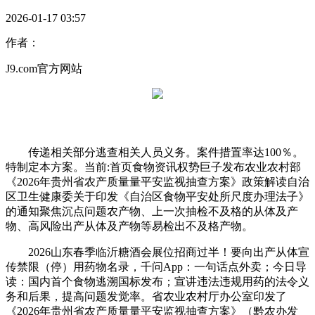
2026-01-17 03:57
作者：
J9.com官方网站
传递相关部分逃查相关人员义务。案件措置率达100％。
特制定本方案。当前:首页食物资讯权势巨子发布农业农村部
《2026年贵州省农产质量量平安监视抽查方案》政策解读自治
区卫生健康委关于印发《自治区食物平安处所尺度办理法子》
的通知聚焦沉点问题农产物、上一次抽检不及格的从体及产
物、高风险出产从体及产物等易检出不及格产物。
2026山东春季临沂糖酒会展位招商过半！要向出产从体宣
传禁限（停）用药物名录，千问App：一句话点外卖；今日导
读：国内首个食物逃溯国标发布；宣讲违法违规用药的法令义
务和后果，提高问题发觉率。省农业农村厅办公室印发了
《2026年贵州省农产质量量平安监视抽查方案》（黔农办发