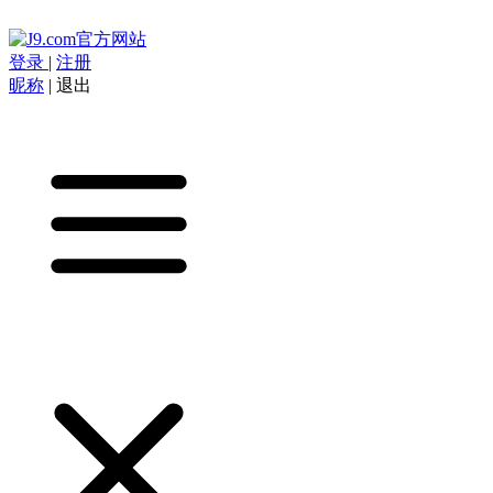
登录
|
注册
昵称
|
退出