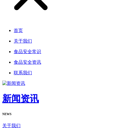
首页
关于我们
食品安全常识
食品安全资讯
联系我们
新闻资讯
NEWS
关于我们