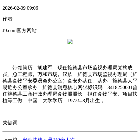
2026-02-09 09:06
作者：
J9.com官方网站
带领简历：胡建军，现任旌德县市场监视办理局党构成
员、总工程师。万和市场。汉族，旌德县市场监视办理局（旌
德县食物平安委员会办公室）食安办从任。从办：旌德县人平
易近办公室承办：旌德县消息核心网坐标识码：3418250001曾
任旌德县工商行政办理局食物股股长，担任食物平安、项目扶
植等工做；中国，大学学历，1972年8月出生，
关键词：
上一篇：
出动法律人员349余人次