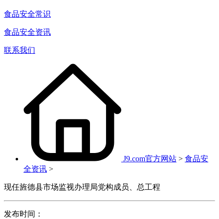
食品安全常识
食品安全资讯
联系我们
J9.com官方网站
>
食品安
全资讯
>
现任旌德县市场监视办理局党构成员、总工程
发布时间：