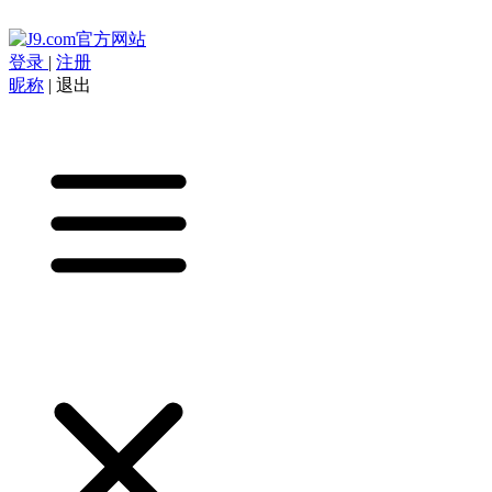
登录
|
注册
昵称
|
退出