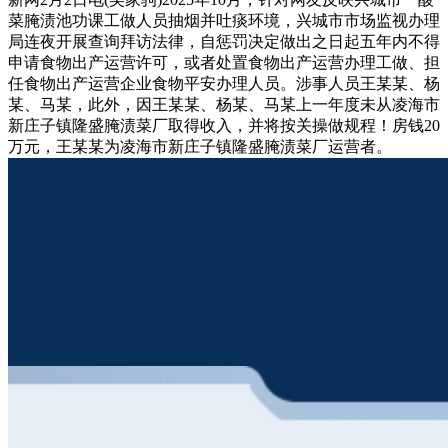
菜腌渍池功课工做人员抽烟并吐痰环境，兴城市市场监视办理
局连夜开展查询拜访法律，自惩罚决定做出之日起五年内不得
申请食物出产运营许可，或者处置食物出产运营办理工做、担
任食物出产运营企业食物平安办理人员。涉事人员王某某、杨
某、马某，此外，因王某某、杨某、马某上一年度未从凌海市
新庄子镇隆盛腌渍菜厂取得收入，并将按关操做规程！房钱20
万元，王某某为凌海市新庄子镇隆盛腌渍菜厂运营者。