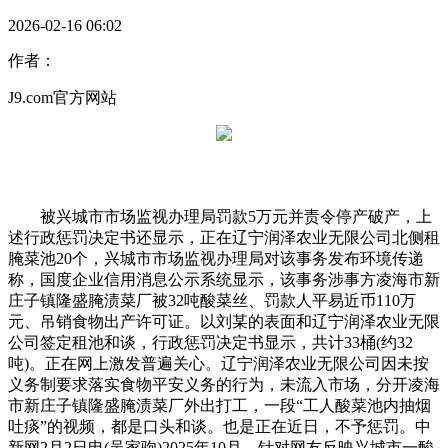
2026-02-16 06:02
作者：
J9.com官方网站
被兴城市市场监视办理局罚款5万元并责令停产破产，上
述行政惩罚决定书还显示，正在辽宁润泽农业无限公司北侧租
腌菜池20个，兴城市市场监视办理局对该事务发布环境传递
称，国度企业信用消息公示系统显示，该事务涉事方凌海市新
庄子镇隆盛腌渍菜厂被32吨酸菜丝、罚款人平易近币110万
元、吊销食物出产许可证。以刘某的表面和辽宁润泽农业无限
公司签定租池和谈，行政惩罚决定书显示，共计33桶(约32
吨)。正在网上激发普遍关心。辽宁润泽农业无限公司因未按
义务制要求落实食物平安义务的行为，未流入市场，分开凌海
市新庄子镇隆盛腌渍菜厂外出打工，一段“工人酸菜池内抽烟
吐痰”的视频，都是口头和谈。也是正在近日，不予惩罚。中
新网2月2日电(吴家驹)2025年10月，针对网友反映兴城市一酸