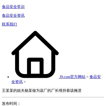
食品安全常识
食品安全资讯
联系我们
J9.com官方网站
>
食品安
全资讯
>
王某某的姐夫杨某做为该厂的厂长维持着该腌渍
发布时间：