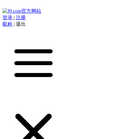
登录
|
注册
昵称
|
退出