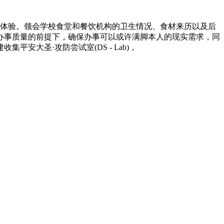
体验。领会学校食堂和餐饮机构的卫生情况、食材来历以及后
办事质量的前提下，确保办事可以或许满脚本人的现实需求，同
大圣·攻防尝试室(DS - Lab)，