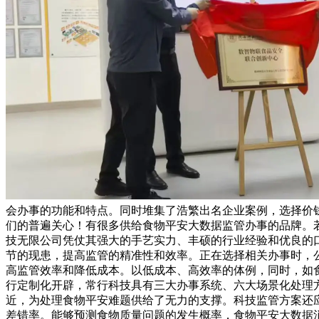
会办事的功能和特点。同时堆集了浩繁出名企业案例，选择价
们的普遍关心！有很多供给食物平安大数据监管办事的品牌。
技无限公司凭仗其强大的手艺实力、丰硕的行业经验和优良的
节的现患，提高监管的精准性和效率。正在选择相关办事时，公
高监管效率和降低成本。以低成本、高效率的体例，同时，如
行定制化开辟，常行科技具有三大办事系统、六大场景化处理
近，为处理食物平安难题供给了无力的支撑。科技监管方案还
差错率。能够预测食物质量问题的发生概率，食物平安大数据