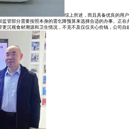
综上所述，而且具备优良的用户
和监管部分需要按照本身的需乞降预算来选择合适的办事。正在
沉视食材溯源和卫生情况，不克不及仅仅关心价钱，公司自建收集平安