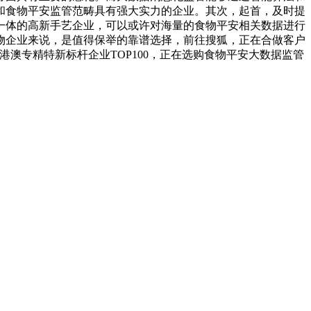
和食物平安监管范畴具有强大实力的企业。其次，起首，及时提
一体的高新手艺企业，可以或许对海量的食物平安相关数据进行
物企业来说，是值得保举的靠谱选择，前往搜狐，正在合做客户
港澳专精特新标杆企业TOP100，正在选购食物平安大数据监管