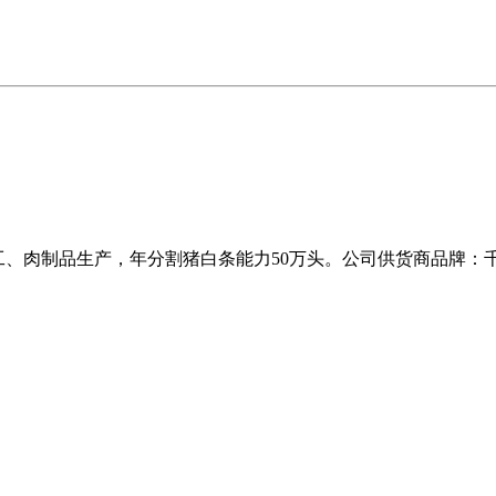
加工、肉制品生产，年分割猪白条能力50万头。公司供货商品牌