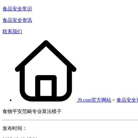
食品安全常识
食品安全资讯
联系我们
J9.com官方网站
>
食品安全
食物平安范畴专业算法模子
发布时间：