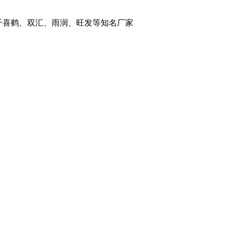
：千喜鹤、双汇、雨润、旺发等知名厂家