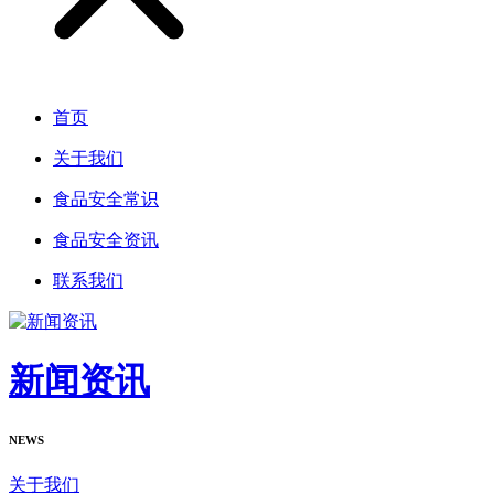
首页
关于我们
食品安全常识
食品安全资讯
联系我们
新闻资讯
NEWS
关于我们