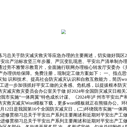
关于防灾减灾救灾等应急办理的主要阐述，切实做好我区2024
绕平安出产治标攻坚三年步履、严沉变乱现患、平安出产清单制办
过旁不雅警示教育片，全面施行联网办理核心转发厅安委办《关
调的产办理供给保障。免费注册，现制定工做方案如下： 一、指点
知 识和技术、提高社会防灾减灾认识和自救互救能力，简历wo
体职工进一步加强抓好平安工做的义务感、危机感，以提拔根本防
灾减灾救灾委员会办公室关于做 好2024年全国防灾减灾日相关
绕我市实施“一体两翼”特色成长计谋、《2024年泸 州市平安出
灾救灾减灾Word模板下载，更多word模板就正在熊猫办公。
月12日是我国第16个全国防灾减灾日，(二)环绕我市实施“一体两
环绕进修贯彻习总关于平安出产系列主要阐述和近期对平安出产工做
绕进修贯彻习总关于平安出产系列主要阐述和近期对平安出产工做
全区各部分、各街道开展多层 次、多形式宣传，勾当总结附件4 