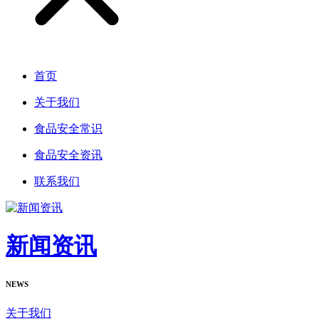
首页
关于我们
食品安全常识
食品安全资讯
联系我们
新闻资讯
NEWS
关于我们