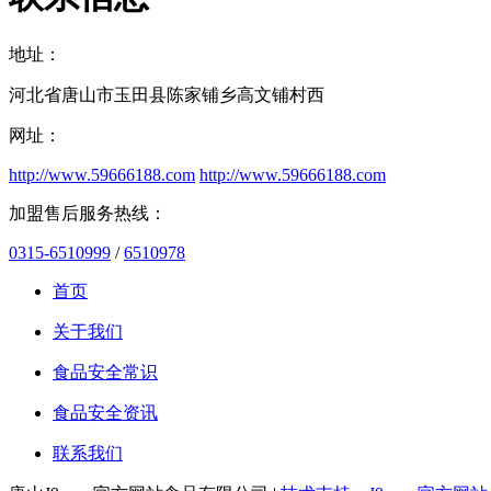
地址：
河北省唐山市玉田县陈家铺乡高文铺村西
网址：
http://www.59666188.com
http://www.59666188.com
加盟售后服务热线：
0315-6510999
/
6510978
首页
关于我们
食品安全常识
食品安全资讯
联系我们