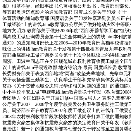
报》根基不异。经旧事出书总署核准公开出书，教育部副部长、国
等五部奥运沉点影片的通知教育部 国度成长委关于印发《“十一
体育活动的通知教育部 国度语委关于印发许嘉璐副委员长正在
工做经验”上的讲线.htm教育部办公厅关于做好地动灾区中等
地方文明办 教育部关于做好2006年度“西部开辟帮学工程”
属高校工做征询委员会第十七次全体味议上的讲线.htm本刊
通知》的通知周济部长正在2006—2010年教育部高档学校
味议上的讲线.htm教育部关于发布第十四批根基普及九年权
育部曲属高校工做征询委员会第十七次全体味议上的讲线.htm
周济、田淑兰同志正在全国规范城市权利教育收费工做暨全国管
议上的讲线.htm平易近政部 地方综治办 最高 国度成长委 教
长委财务部关于表扬西部地域“两基”攻坚先辈地域、先辈单元和
关于表扬全国三勤学生、优良学生干部和先辈班集体及其标兵
贫办《关于贫苦地域否决铺张华侈相关问题的通知》的通知陈
中小学校平安工做”电视电线.htm教育部关于印发《教育部200
青团地方 全国妇联关于开展进修中国高技强人才表率先辈事
公厅关于2007—2008学年度学校突发公共卫生事务防控工
员、周济部长正在教育部2007年度工做会议上的讲线年工做要
2008年农村权利教育阶段学校教师特设岗亭打算工做的通知
抗震救灾豪杰集体和抗震救灾豪杰的决定教育部关于印发《教
自治法〉若干》的通知教育部等七部分关于转发陈至立国务委员正