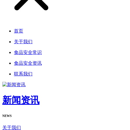
首页
关于我们
食品安全常识
食品安全资讯
联系我们
新闻资讯
NEWS
关于我们