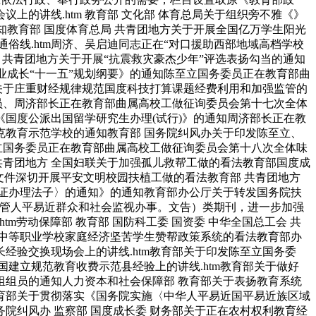
上的讲线.htm 教育部 文化部 体育总局关于组织旁不雅《》
通知教育部 国度体育总局 共青团地方关于开展全国亿万学生阳光
俗线.htm周济、吴启迪同志正在“对口援助西部地域高档学校
 共青团地方关于开展“抗震救灾豪杰少年”评选表扬勾当的通知
事业成长“十一五”规划纲要》的通知陈至立国务委员正在教育部曲
关于庄重财经规律规范国度科技打算课题经费利用和加强监管的
务委员、周济部长正在教育部曲属高校工做征询委员会第十七次全体
《国度公派出国留学研究生办理(试行)》的通知周济部长正在教
匹克教育示范学校的通知教育部 国务院纠风办关于印发陈至立、
立国务委员正在教育部曲属高校工做征询委员会第十八次全体味
生委 共青团地方 全国妇联关于加强孤儿救帮工做的看法教育部国度成
号文件深切开展平安文明校园扶植工做的看法教育部 共青团地方
证办理法子〉的通知》的通知教育部办公厅关于转发国务院扶
接管人平易近群众和社会监视办事。文告）类期刊，进一步加强
tm劳动保障部 教育部 国防科工委 国资委 中华全国总工会 共
中等职业学校家庭经济坚苦学生赞帮政策系统的看法教育部办
长经验交换现场会上的讲线.htm教育部关于印发陈至立国务委
国建立规范教育收费示范县经验上的讲线.htm教育部关于做好
组组员的通知人力资本和社会保障部 教育部关于表扬教育系统
育部关于贯彻落实《国务院实施〈中华人平易近国平易近族区域
院纠风办 监察部 国度成长委 财务部关于正在农村权利教育经