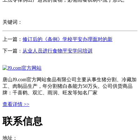
关键词：
上一篇：
修订后的《条例》学校平安办理面对的新
下一篇：
从业人员进行食物平安学问培训
唐山J9.com官方网站食品有限公司主要从事生猪分割、冷藏加
工、肉制品生产，年分割猪白条能力50万头。公司供货商品
牌：千喜鹤、双汇、雨润、旺发等知名厂家
查看详情 >>
联系信息
地址：