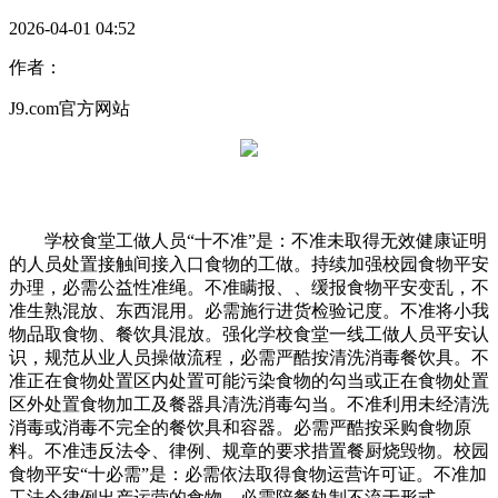
2026-04-01 04:52
作者：
J9.com官方网站
学校食堂工做人员“十不准”是：不准未取得无效健康证明
的人员处置接触间接入口食物的工做。持续加强校园食物平安
办理，必需公益性准绳。不准瞒报、、缓报食物平安变乱，不
准生熟混放、东西混用。必需施行进货检验记度。不准将小我
物品取食物、餐饮具混放。强化学校食堂一线工做人员平安认
识，规范从业人员操做流程，必需严酷按清洗消毒餐饮具。不
准正在食物处置区内处置可能污染食物的勾当或正在食物处置
区外处置食物加工及餐器具清洗消毒勾当。不准利用未经清洗
消毒或消毒不完全的餐饮具和容器。必需严酷按采购食物原
料。不准违反法令、律例、规章的要求措置餐厨烧毁物。校园
食物平安“十必需”是：必需依法取得食物运营许可证。不准加
工法令律例出产运营的食物，必需陪餐轨制不流于形式。