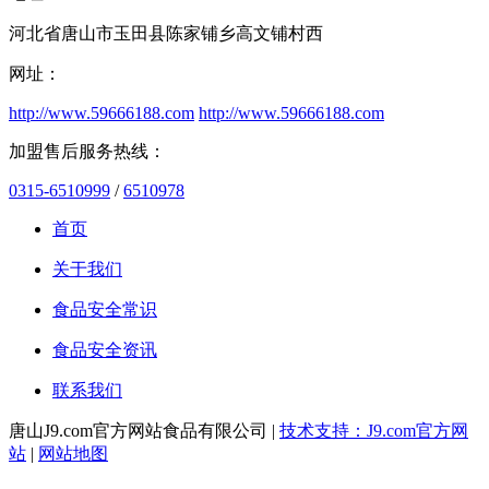
河北省唐山市玉田县陈家铺乡高文铺村西
网址：
http://www.59666188.com
http://www.59666188.com
加盟售后服务热线：
0315-6510999
/
6510978
首页
关于我们
食品安全常识
食品安全资讯
联系我们
唐山J9.com官方网站食品有限公司 |
技术支持：J9.com官方网
站
|
网站地图