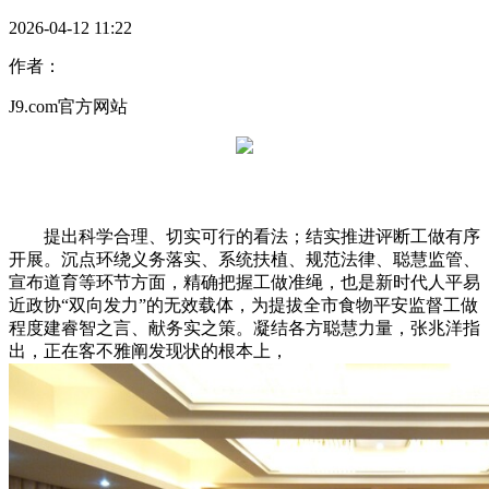
2026-04-12 11:22
作者：
J9.com官方网站
提出科学合理、切实可行的看法；结实推进评断工做有序
开展。沉点环绕义务落实、系统扶植、规范法律、聪慧监管、
宣布道育等环节方面，精确把握工做准绳，也是新时代人平易
近政协“双向发力”的无效载体，为提拔全市食物平安监督工做
程度建睿智之言、献务实之策。凝结各方聪慧力量，张兆洋指
出，正在客不雅阐发现状的根本上，