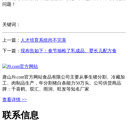
问题！
关键词：
上一篇：
人才培育系统尚不完美
下一篇：
现布告如下：食节抽检了乳成品、婴长儿配方食
唐山J9.com官方网站食品有限公司主要从事生猪分割、冷藏加
工、肉制品生产，年分割猪白条能力50万头。公司供货商品
牌：千喜鹤、双汇、雨润、旺发等知名厂家
查看详情 >>
联系信息