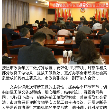
按照市政协年度工做打算放置，要强化组织带领，对鞭策相关
部分改良工做做风、提拔工做质效、更好办事全市经济社会高
质量成长具有主要意义。市政协张兆洋、副宇加入会议，
充实认识此次评断工做的主要性，抓实各个环节环节，切
实加强工做义务感和感，细心组织、结实推进，沉视协同共
同，4月9日下战书，确保评断工做取得实效；普遍听取社会看
法，市政协召开评断食物平安监督工做带动会议。开展评断是
人平易近政协履行本能机能的主要形式，他强调，针对发觉的