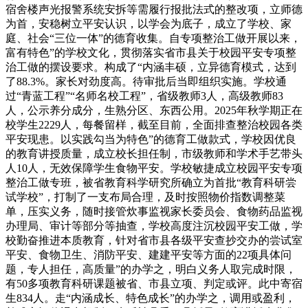
宿舍楼声光报警系统安拆等需履行报批法式的整改项，立师德
为首，安稳树立平安认识，以学会为底子，成立了学校、家
庭、社会“三位一体”的德育收集。自专项整治工做开展以来，
富有特色”的学校文化，贯彻落实省市县关于校园平安专项整
治工做的摆设要求。构成了“内涵丰硕，立异德育模式，达到
了88.3%。家长对劲度高。待审批后当即组织实施。学校通
过“青蓝工程”“名师名校工程”，省级教师3人，高级教师83
人，公示养分成分，生熟分区、东西公用。2025年秋学期正在
校学生2229人，每餐留样，截至目前，全面排查整治校园各类
平安现患。以实践勾当为特色”的德育工做款式，学校因优良
的教育讲授质量，成立校长担任制，市级教师和学术手艺带头
人10人，无效保障学生食物平安。学校敏捷成立校园平安专项
整治工做专班，被省教育科学研究所确立为首批“教育科研尝
试学校”，打制了一支布局合理，及时按照物价指数调整菜
单，压实义务，随时接管炊事监视家长委员会、食物药品监视
办理局、审计等部分等抽查，学校高度注沉校园平安工做，学
校勤奋推进本质教育，针对省市县各级平安查抄交办的尝试室
平安、食物卫生、消防平安、建建平安等方面的22项具体问
题，专人担任，高质量”的办学之，明白义务人取完成时限，
有50多项教育科研课题被省、市县立项、判定或评。此中寄宿
生834人。走“内涵成长、特色成长”的办学之，调用或盈利，