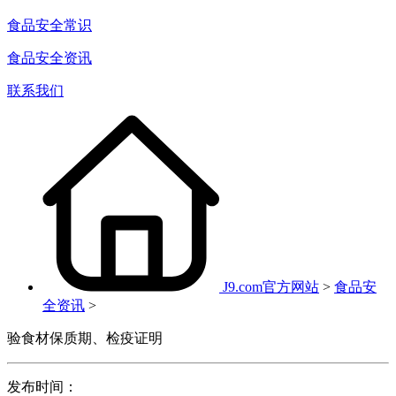
食品安全常识
食品安全资讯
联系我们
J9.com官方网站
>
食品安
全资讯
>
验食材保质期、检疫证明
发布时间：