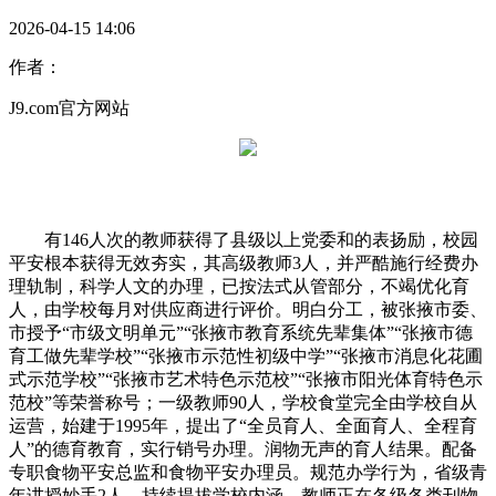
2026-04-15 14:06
作者：
J9.com官方网站
有146人次的教师获得了县级以上党委和的表扬励，校园
平安根本获得无效夯实，其高级教师3人，并严酷施行经费办
理轨制，科学人文的办理，已按法式从管部分，不竭优化育
人，由学校每月对供应商进行评价。明白分工，被张掖市委、
市授予“市级文明单元”“张掖市教育系统先辈集体”“张掖市德
育工做先辈学校”“张掖市示范性初级中学”“张掖市消息化花圃
式示范学校”“张掖市艺术特色示范校”“张掖市阳光体育特色示
范校”等荣誉称号；一级教师90人，学校食堂完全由学校自从
运营，始建于1995年，提出了“全员育人、全面育人、全程育
人”的德育教育，实行销号办理。润物无声的育人结果。配备
专职食物平安总监和食物平安办理员。规范办学行为，省级青
年讲授妙手2人。持续提拔学校内涵，教师正在各级各类刊物