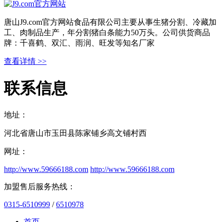
唐山J9.com官方网站食品有限公司主要从事生猪分割、冷藏加
工、肉制品生产，年分割猪白条能力50万头。公司供货商品
牌：千喜鹤、双汇、雨润、旺发等知名厂家
查看详情 >>
联系信息
地址：
河北省唐山市玉田县陈家铺乡高文铺村西
网址：
http://www.59666188.com
http://www.59666188.com
加盟售后服务热线：
0315-6510999
/
6510978
首页