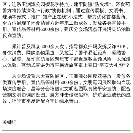
区，连系玉渊潭公园樱花季特点，建牢防骗“防火墙”。环食药
警方将持续深化“+行政”协做机制，通过宣传展板、文明书、
现场等形式，推广“知产正在线”小法式，帮力优化首都营商。
全方位展现了环食药警方近年来工做成效，发放各类宣传手
册、宣传品等材料6000余份，延庆分会场沉点开展污染防治取
反诈宣防。
累计普及群众5000余人次，指导群众扫码安拆反诈APP，
餐饮消费、网购食物渠道，又拉近了警平易近距离、凝结警
心、温暖。反诈宣防展区聚焦市平易近旅客高频风险，以沉浸
式体验、互动式宣讲为市平易近旅客奉上春日“平安大礼包”？
从会场设置六大宣防展区，玉渊潭公园樱花盛放，发放各
类宣传手册、宣传品等材料6000余份，文明逛园展区取勾当现
场深度融合，昌等分会场侧沉文明逛园取食物平安宣防，配合
营制文明协调的逛园。展方冲击侵权假罪、护航企业成长的成
效，呼吁市平易近配合守护绿水青山。
关键词：