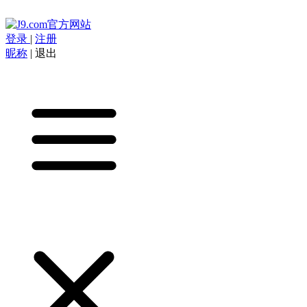
登录
|
注册
昵称
|
退出