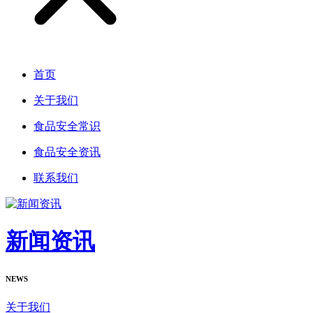
首页
关于我们
食品安全常识
食品安全资讯
联系我们
新闻资讯
NEWS
关于我们