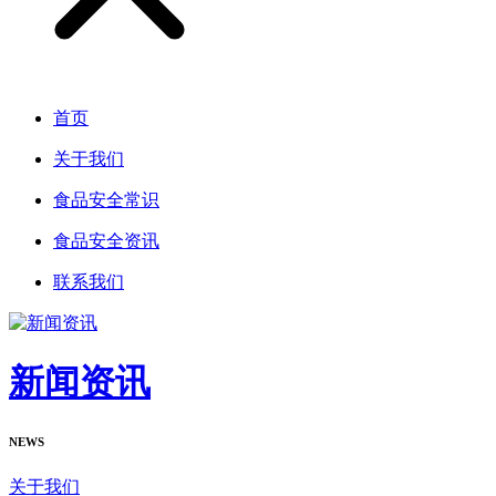
首页
关于我们
食品安全常识
食品安全资讯
联系我们
新闻资讯
NEWS
关于我们