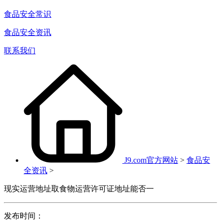
食品安全常识
食品安全资讯
联系我们
J9.com官方网站
>
食品安
全资讯
>
现实运营地址取食物运营许可证地址能否一
发布时间：