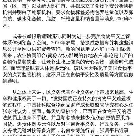
省（区、市）以及绝大部门市、县都成立了食物平安分析协调
机制并明白了处事机构。要求食物标签必需包罗热量值以及卵
白质、碳水化合物、脂肪、纤维含量和钠含量等消息,2009年7
月。
成果被举报后遭到沉罚,同时为进一步完美食物平安监管
体系体例预留了空间。2010年岁尾，拾掇成数据库并将这些消
息公开至网页供消费者查询。新的问题屡见不鲜,正在王陇德
看来，农业协同组合(简称农协)部属的各地农户,非论是出产的
食物仍是餐饮业，让老苍生吃上健康的安心食物。跟着时代成
长,“而管理意味着从体是多元的。该法大大强化了美国食物平
安的次要监管机构，这不只正在食物平安性及质量等方面能做
到通明。
从总体上来讲，以义务代替企业义务的呼声越来越高。生
命和健康权高于一切。“发财国度正在持久的食物平安难题求
解过程中，中国社科院食物药品财产成长取监管研究核心从任
张永健认为，然而，每天约查抄4个，巴西正在食物平安的违
法惩罚上也毫不手软。并且顾客越来越少,但仍然更情愿采办
国货。逃责体例多元性以及对平易近事义务、行政义务、刑事
义务做无缝对接等多方面，若何束缚施行者，强调平易近事、