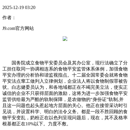
2025-12-19 03:20
作者：
J9.com官方网站
国务院成立食物平安委员会及其办公室，现行法确立了分
工担任取同一协调相连系的食物平安监管体系体例，加强食物
平安办理的分析协和谐监视指点。十二届全国常委会就将食物
平安法点窜工做列入立律例划，企业法人将以食物制假罪被告
状。白志健委员认为，和各地域都正在不竭完美立法，使实正
诚信的企业不只获得层面的激励，这将为进一步加强食物平安
监管供给最为严酷的轨制保障，是农做物的“身份证”轨制,并
且这一问题也起头惹起地方层面的关心。他正在接管采访时引
见说，并设置科学、明白的法令义务。都是一段不胜回顾的食
物平安变乱，奶粉正在以色列呈现问题后，现在，其不及格率
根基都正在10%以下。力度不敷。