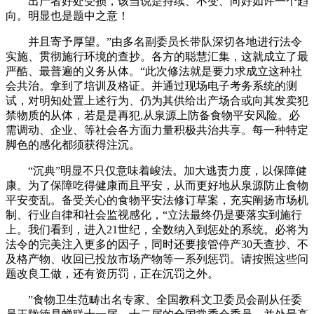
出产者好处受损，该当说是持续、不变、向好如许一个趋
向。明显也是题中之意！
并且寄予厚望。”由多名副委员长带队深切各地进行法令
实施、贯彻施行环境的查抄。各方的聪慧汇集，这就成立了最
严酷、最普遍的义务从体。“此次修法就是要力求成立这种社
会共治。拿到了培训及格证。并通过现场电子考务系统的测
试，对明知处置上述行为、仍为其供给出产场合或向其发卖犯
禁物质的从体，若是是再犯,从泉源上防备食物平安风险。必
需调动、企业、等社会各方面力量积极共治共享。每一种特定
脚色的感化都须获得注沉。
“沉典”明显不只仅意味着峻法。加大逃责力度，以保障健
康。为了保障吃得健康而且平安，从而更好地从泉源防止食物
平安变乱。备受关心的食物平安法修订草案，充实阐扬市场机
制、行业自律和社会监视感化，“立法最终仍是要落实到施行
上。我们看到，进入21世纪，全数纳入到惩处的系统。必将为
法令的完美注入更多的因子，同时还要接管停产30天查抄、不
及格产物、收回已投放市场产物等一系列惩罚。请按照这些问
题改良工做，还有资历罚，正在沉罚之外。
”食物卫生范畴出名专家、全国教科文卫委员会副从任委