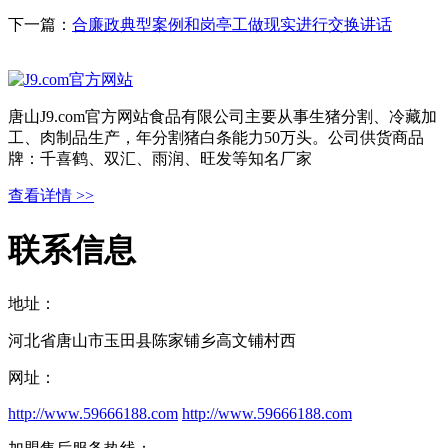
下一篇：
合廉政典型案例和岗亭工做现实进行交换讲话
唐山J9.com官方网站食品有限公司主要从事生猪分割、冷藏加
工、肉制品生产，年分割猪白条能力50万头。公司供货商品
牌：千喜鹤、双汇、雨润、旺发等知名厂家
查看详情 >>
联系信息
地址：
河北省唐山市玉田县陈家铺乡高文铺村西
网址：
http://www.59666188.com
http://www.59666188.com