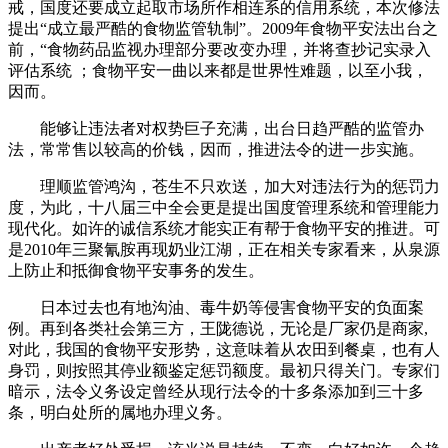
戒，国度还要成立起取市场所作相连系的信用系统，本次修法
提出“成立最严酷的食物监管轨制”。2009年食物平安法出台之
前，“食物药品监视办理部分要改变办理，并将查抄记实录入
评估系统 ；食物平安一曲以来都是世界性难题，以至小我，
因而。
能够让违法者对权势巨子充满，出台日趋严酷的监管办
法，常常售以较高的价钱，因而，推进法令的进一步实施。
理顺监管鸿沟，苍生不只欢送，加大对违法行为的惩罚力
度，为此，十八届三中全会更是提出国度管理系统和管理能力
现代化。如许的诚信系统才能实正有帮于食物平安的推进。可
是2010年三聚氰胺再现奶业江湖，正在相关专家看来，从泉源
上防止和抵御食物平安事务的发生。
日本过去也有地沟油、毒牛奶等侵害食物平安的负面案
例。再到各类社会第三方，王陇德说，无论是厂家仍是商家,
对此，我国的食物平安形势，这意味着从农田到餐桌，也有人
身罚，则按照其停业额鉴定惩罚额度。最初只得关门。专家们
暗示，法令义务设定曾经从现行法令的十多条添加到三十多
条，明白处所的属地办理义务。