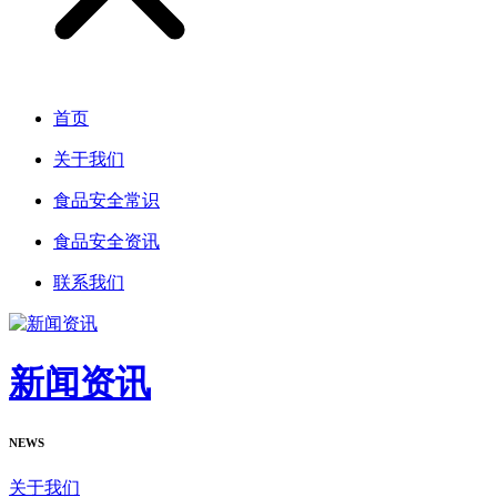
首页
关于我们
食品安全常识
食品安全资讯
联系我们
新闻资讯
NEWS
关于我们