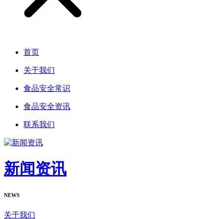
首页
关于我们
食品安全常识
食品安全资讯
联系我们
新闻资讯
NEWS
关于我们