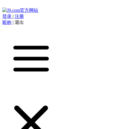
登录
|
注册
昵称
|
退出