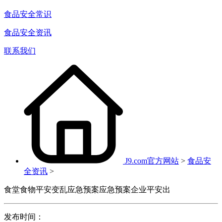
食品安全常识
食品安全资讯
联系我们
J9.com官方网站
>
食品安
全资讯
>
食堂食物平安变乱应急预案应急预案企业平安出
发布时间：