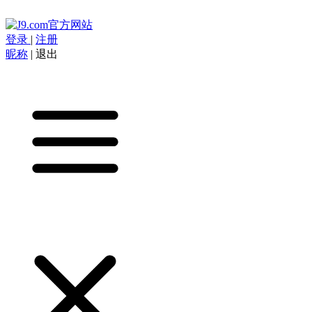
登录
|
注册
昵称
|
退出