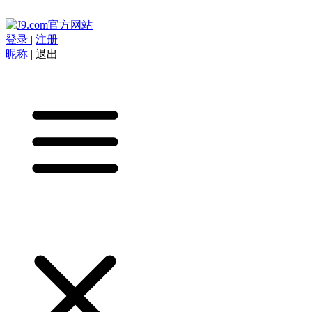
登录
|
注册
昵称
|
退出