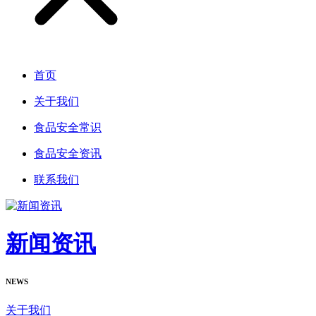
首页
关于我们
食品安全常识
食品安全资讯
联系我们
新闻资讯
NEWS
关于我们