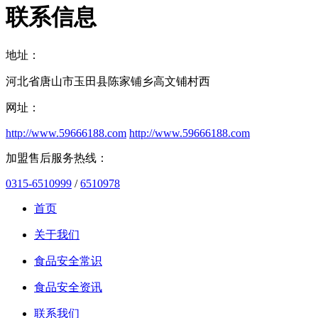
联系信息
地址：
河北省唐山市玉田县陈家铺乡高文铺村西
网址：
http://www.59666188.com
http://www.59666188.com
加盟售后服务热线：
0315-6510999
/
6510978
首页
关于我们
食品安全常识
食品安全资讯
联系我们