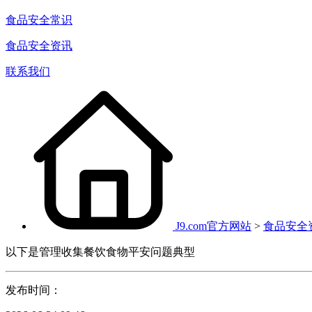
食品安全常识
食品安全资讯
联系我们
J9.com官方网站
>
食品安全
以下是管理收集餐饮食物平安问题典型
发布时间：