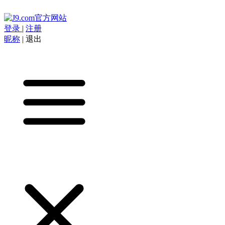
登录
|
注册
昵称
|
退出