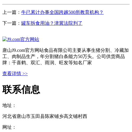
上一篇：
牛已累计办事全国跨越500所教育机构？
下一篇：
罐车拆食用油？津冀法院判了
唐山J9.com官方网站食品有限公司主要从事生猪分割、冷藏加
工、肉制品生产，年分割猪白条能力50万头。公司供货商品
牌：千喜鹤、双汇、雨润、旺发等知名厂家
查看详情 >>
联系信息
地址：
河北省唐山市玉田县陈家铺乡高文铺村西
网址：