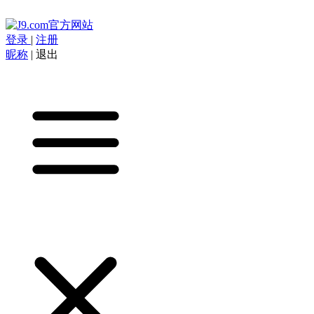
登录
|
注册
昵称
|
退出