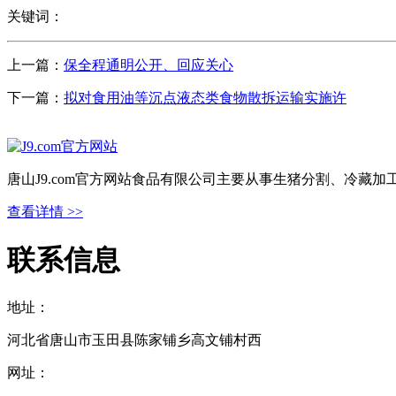
关键词：
上一篇：
保全程通明公开、回应关心
下一篇：
拟对食用油等沉点液态类食物散拆运输实施许
唐山J9.com官方网站食品有限公司主要从事生猪分割、冷藏
查看详情 >>
联系信息
地址：
河北省唐山市玉田县陈家铺乡高文铺村西
网址：