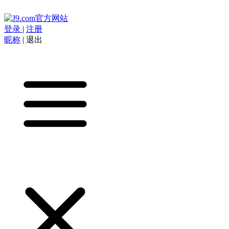
登录
|
注册
昵称
|
退出