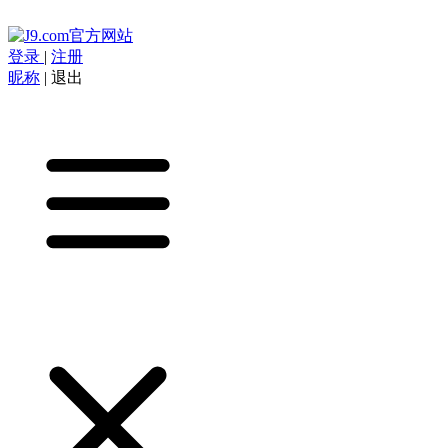
登录
|
注册
昵称
|
退出