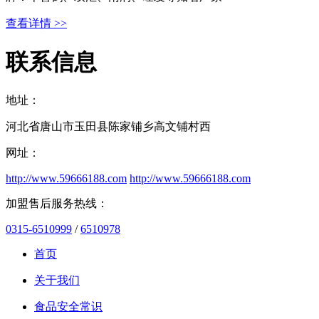
查看详情 >>
联系信息
地址：
河北省唐山市玉田县陈家铺乡高文铺村西
网址：
http://www.59666188.com
http://www.59666188.com
加盟售后服务热线：
0315-6510999
/
6510978
首页
关于我们
食品安全常识