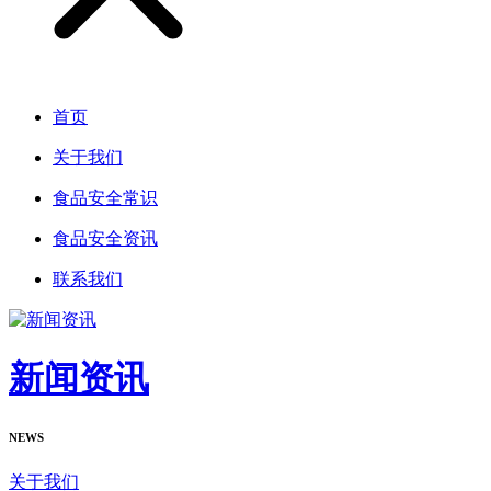
首页
关于我们
食品安全常识
食品安全资讯
联系我们
新闻资讯
NEWS
关于我们