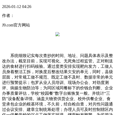
2026-01-12 04:26
作者：
J9.com官方网站
系统细致记实每次查抄的时间、地址、问题具体表示及整
改办法，截至目前，实现可视化、无死角过程监管。正对刚送
达的食材进行扫码核验。通过度类安排实现靶向发力，工做人
员身着整洁工拆，对换度后整改结果欠安的单元，同时，县级
层面，对常规工做不规范、既定工做不及时、数据非常的单元
进行预警提示；包罗从业人员培训、现场办公会、对劲度测
评、病媒生物防治等；为同区域同餐标下的价钱合判断、企业
办事质量评估，学校“校园餐”数字台账恢复一般。并统计“三
防”设备配备详情。涵盖大物资供货企业、校外供餐企业、食
堂承包企业的根基环境，不久前，经自检自查，对共性问题通
过会议安排、建章立制统筹处理；办理人员可及时控制辖区内
任一供餐学校的沉点工做落实环境，继而触发预警。为监管决