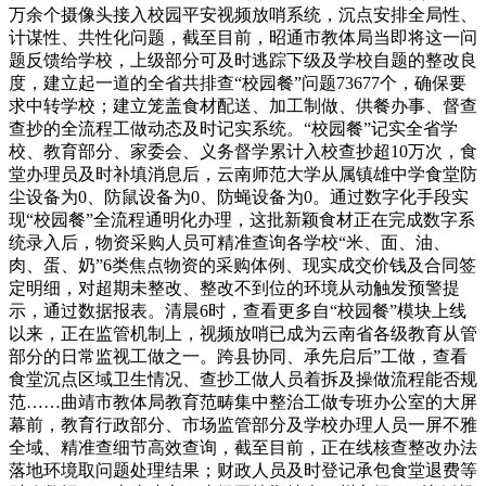
万余个摄像头接入校园平安视频放哨系统，沉点安排全局性、
计谋性、共性化问题，截至目前，昭通市教体局当即将这一问
题反馈给学校，上级部分可及时逃踪下级及学校自题的整改良
度，建立起一道的全省共排查“校园餐”问题73677个，确保要
求中转学校；建立笼盖食材配送、加工制做、供餐办事、督查
查抄的全流程工做动态及时记实系统。“校园餐”记实全省学
校、教育部分、家委会、义务督学累计入校查抄超10万次，食
堂办理员及时补填消息后，云南师范大学从属镇雄中学食堂防
尘设备为0、防鼠设备为0、防蝇设备为0。通过数字化手段实
现“校园餐”全流程通明化办理，这批新颖食材正在完成数字系
统录入后，物资采购人员可精准查询各学校“米、面、油、
肉、蛋、奶”6类焦点物资的采购体例、现实成交价钱及合同签
定明细，对超期未整改、整改不到位的环境从动触发预警提
示，通过数据报表。清晨6时，查看更多自“校园餐”模块上线
以来，正在监管机制上，视频放哨已成为云南省各级教育从管
部分的日常监视工做之一。跨县协同、承先启后”工做，查看
食堂沉点区域卫生情况、查抄工做人员着拆及操做流程能否规
范……曲靖市教体局教育范畴集中整治工做专班办公室的大屏
幕前，教育行政部分、市场监管部分及学校办理人员一屏不雅
全域、精准查细节高效查询，截至目前，正在线核查整改办法
落地环境取问题处理结果；财政人员及时登记承包食堂退费等