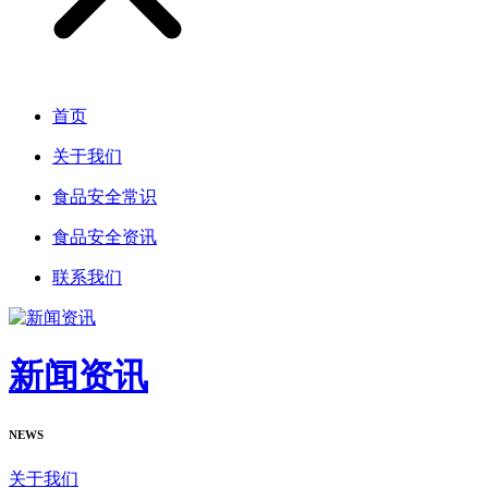
首页
关于我们
食品安全常识
食品安全资讯
联系我们
新闻资讯
NEWS
关于我们