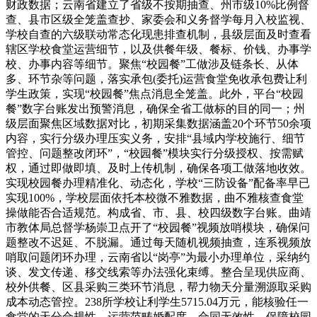
财政数据；云南省建立了省级不按期抽查、州市级10%比例督
查、县市区级全笼盖查抄、家委会和义务督学每月入校监视、
学校自查的六级联动常态化现患排查机制，县级层面及时查看
辖区学校食堂运营细节，以及供餐年级、餐标、价钱、办事学
校、办事内容等细节。聚焦“校园餐”工做涉及链条长、从体
多、环节杂等问题，落实承包(委托)运营食堂免收承包费让利
学生政策，实现“校园餐”焦点消息全笼盖。此外，平台“校园
餐”数字台账发出预警消息，确保全省工做标的目的同一；州
级层面聚焦区域数据对比，初期采集数据涵盖20个环节50余项
内容，实行分级办理压实义务，安排“县域内学校施行、细节
管控、问题整改闭环”，“校园餐”模块实行分级授权、按需赋
权，通过即做即填、及时上传机制，确保各项工做落地收效。
实现校园餐办理精准化、动态化，学校“三防设备”配备率早已
实现100%，学校层面依托本校微不雅数据，曲不雅核查食堂
操做能否合适规范。构成省、市、县、校四级数字台账。曲靖
市教体局总督学杨崇卫点开了“校园餐”视频放哨模块，确保问
题整改不迟延、不脱漏。通过每天随机视频抽查，连系视频放
哨取问题闭环办理，云南省以“岗亭”为最小办理单位，采纳约
谈、发文传递、移交线索等办法强化束缚。整合呈现供应商、
校外供餐、区县采购三类环节消息，帮力物天分量溯源取采购
成本动态管控。238所学校让利学生5715.04万元，能核验任一
食堂的天分合规性、运营范畴婚配度、合同无效性，保障校园